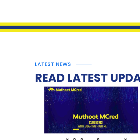
LATEST NEWS
READ LATEST UPD
Read More
ലിമിറ്റഡ്'...
ഫിനാൻസിയേഴ്സ്, 'മുത്തൂറ്റ് എംക്രെഡ്
എൻബിഎഫ്‌സിയായ മുത്തൂറ്റ് മിനി
പ്രമുഖ സ്വർണ പണയ
ക്രെഡ് ലിമിറ്റഡ്