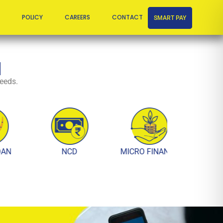
POLICY
CAREERS
CONTACT
SMART PAY
H
needs.
NCD
MICRO FINANCE
MONEY TRAN