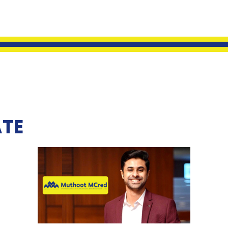
ATE
Read More
Financiers Ltd., one of India’s
Kochi, Feb 18th: Muthoottu Mini
Limited
Rebrands as Muthoot MCred