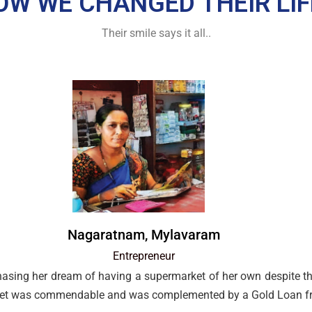
OW WE CHANGED THEIR LIFE
Their smile says it all..
Nagaratnam, Mylavaram
Entrepreneur
sing her dream of having a supermarket of her own despite th
n feet was commendable and was complemented by a Gold Loan f