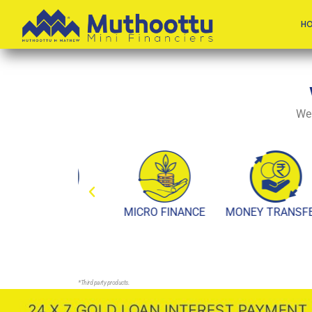
YOU ARE IMPORTANT
H
YOUR
DREAM
We ha
NCD
MICRO FINANCE
MONEY TRANSFER*
*Third party products.