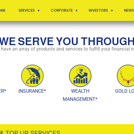
OME
SERVICES
CORPORATE
INVESTORS
NEWS
S ARE IMPORTANT
WE SERVE YOU THROUG
ve an array of products and services to fulfill your financial 
INSURANCE*
WEALTH
GOLD LOAN
MANAGEMENT*